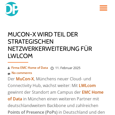
TO
Skip
to
NA
content
MUCON-X WIRD TEIL DER
STRATEGISCHEN
NETZWERKERWEITERUNG FÜR
LWLCOM
Firma EMC Home of Data
11. Februar 2025
No comments
Der
MuCon-X
, Münchens neuer Cloud- und
Connectivity Hub, wächst weiter: Mit
LWLcom
gewinnt der Standort am Campus der
EMC Home
of Data
in München einen weiteren Partner mit
deutschlandweitem Backbone und zahlreichen
Points of Presence (PoPs)
in Deutschland und den