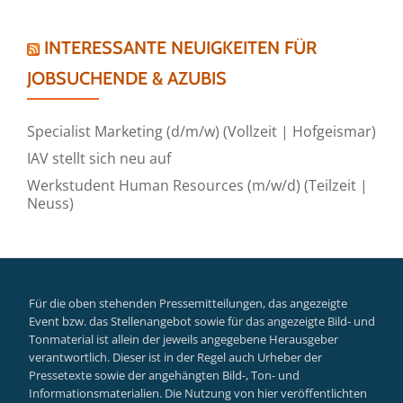
INTERESSANTE NEUIGKEITEN FÜR
JOBSUCHENDE & AZUBIS
Specialist Marketing (d/m/w) (Vollzeit | Hofgeismar)
IAV stellt sich neu auf
Werkstudent Human Resources (m/w/d) (Teilzeit |
Neuss)
Für die oben stehenden Pressemitteilungen, das angezeigte
Event bzw. das Stellenangebot sowie für das angezeigte Bild- und
Tonmaterial ist allein der jeweils angegebene Herausgeber
verantwortlich. Dieser ist in der Regel auch Urheber der
Pressetexte sowie der angehängten Bild-, Ton- und
Informationsmaterialien. Die Nutzung von hier veröffentlichten