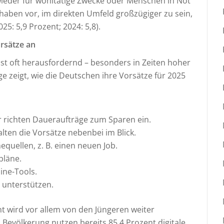
ieder für wohltätige Zwecke oder Menschen in Not
haben vor, im direkten Umfeld großzügiger zu sein,
5: 5,9 Prozent; 2024: 5,8).
orsätze an
 ist oft herausfordernd – besonders in Zeiten hoher
e zeigt, wie die Deutschen ihre Vorsätze für 2025
r richten Daueraufträge zum Sparen ein.
lten die Vorsätze nebenbei im Blick.
quellen, z. B. einen neuen Job.
pläne.
ine-Tools.
 unterstützen.
 wird vor allem von den Jüngeren weiter
Bevölkerung nutzen bereits 85,4 Prozent digitale