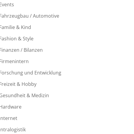
Events
Fahrzeugbau / Automotive
Familie & Kind
Fashion & Style
Finanzen / Bilanzen
Firmenintern
Forschung und Entwicklung
Freizeit & Hobby
Gesundheit & Medizin
Hardware
Internet
Intralogistik