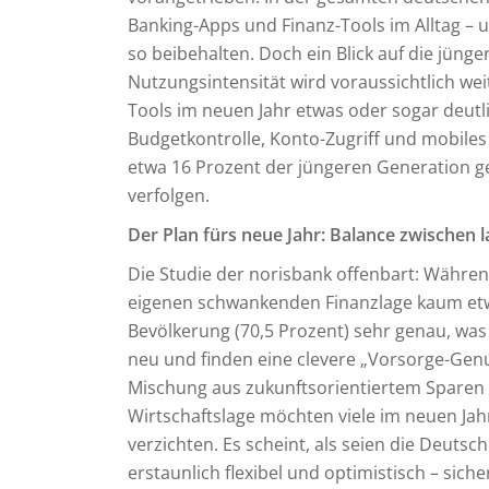
Banking-Apps und Finanz-Tools im Alltag – u
so beibehalten. Doch ein Blick auf die jünge
Nutzungsintensität wird voraussichtlich wei
Tools im neuen Jahr etwas oder sogar deutli
Budgetkontrolle, Konto-Zugriff und mobile
etwa 16 Prozent der jüngeren Generation gez
verfolgen.
Der Plan fürs neue Jahr: Balance zwischen
Die Studie der norisbank offenbart: Währe
eigenen schwankenden Finanzlage kaum etwa
Bevölkerung (70,5 Prozent) sehr genau, was si
neu und finden eine clevere „Vorsorge-Gen
Mischung aus zukunftsorientiertem Sparen u
Wirtschaftslage möchten viele im neuen Jahr
verzichten. Es scheint, als seien die Deutsche
erstaunlich flexibel und optimistisch – sich