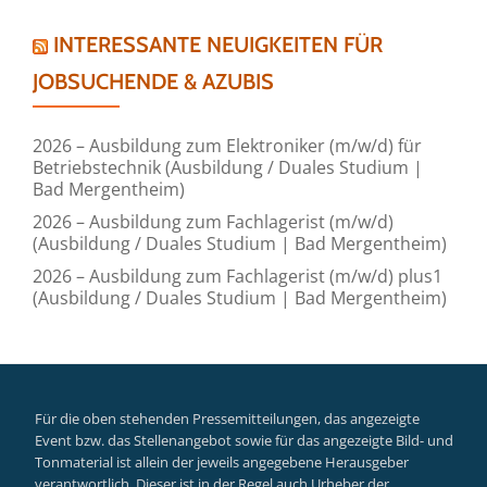
INTERESSANTE NEUIGKEITEN FÜR
JOBSUCHENDE & AZUBIS
2026 – Ausbildung zum Elektroniker (m/w/d) für
Betriebstechnik (Ausbildung / Duales Studium |
Bad Mergentheim)
2026 – Ausbildung zum Fachlagerist (m/w/d)
(Ausbildung / Duales Studium | Bad Mergentheim)
2026 – Ausbildung zum Fachlagerist (m/w/d) plus1
(Ausbildung / Duales Studium | Bad Mergentheim)
Für die oben stehenden Pressemitteilungen, das angezeigte
Event bzw. das Stellenangebot sowie für das angezeigte Bild- und
Tonmaterial ist allein der jeweils angegebene Herausgeber
verantwortlich. Dieser ist in der Regel auch Urheber der