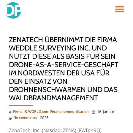
TO
Skip
to
NA
content
ZENATECH ÜBERNIMMT DIE FIRMA
WEDDLE SURVEYING INC. UND
NUTZT DIESE ALS BASIS FÜR SEIN
DRONE-AS-A-SERVICE-GESCHÄFT
IM NORDWESTEN DER USA FÜR
DEN EINSATZ VON
DROHNENSCHWÄRMEN UND DAS
WALDBRANDMANAGEMENT
Firma IR-WORLD.com Finanzkommunikation
16. Januar
No comments
2025
ZenaTech, Inc. (Nasdaq: ZENA) (FWB: 49Q)