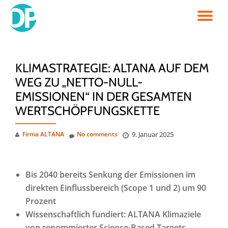
TO
Skip
to
NA
content
KLIMASTRATEGIE: ALTANA AUF DEM
WEG ZU „NETTO-NULL-
EMISSIONEN“ IN DER GESAMTEN
WERTSCHÖPFUNGSKETTE
Firma ALTANA
No comments
9. Januar 2025
Bis 2040 bereits Senkung der Emissionen im
direkten Einflussbereich (Scope 1 und 2) um 90
Prozent
Wissenschaftlich fundiert: ALTANA Klimaziele
von renommierter Science-Based Targets