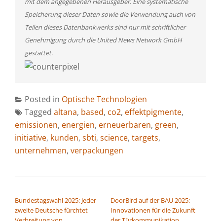
mit dem angegebenen Herausgeber. Eine systematische
Speicherung dieser Daten sowie die Verwendung auch von
Teilen dieses Datenbankwerks sind nur mit schriftlicher
Genehmigung durch die United News Network GmbH
gestattet.
Posted in
Optische Technologien
Tagged
altana
,
based
,
co2
,
effektpigmente
,
emissionen
,
energien
,
erneuerbaren
,
green
,
initiative
,
kunden
,
sbti
,
science
,
targets
,
unternehmen
,
verpackungen
BEITRAGSNAVIGATION
Bundestagswahl 2025: Jeder
DoorBird auf der BAU 2025:
zweite Deutsche fürchtet
Innovationen für die Zukunft
Verbreitung von
der Türkommunikation