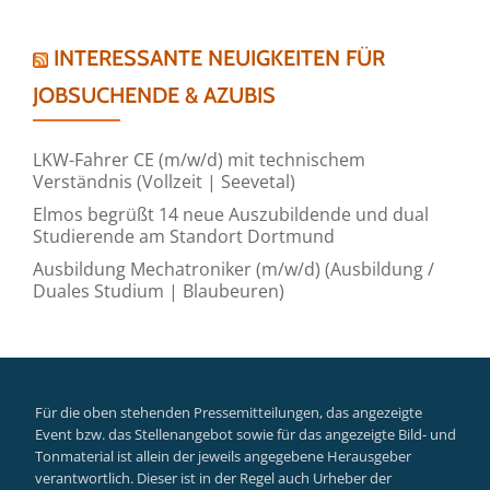
INTERESSANTE NEUIGKEITEN FÜR
JOBSUCHENDE & AZUBIS
LKW-Fahrer CE (m/w/d) mit technischem
Verständnis (Vollzeit | Seevetal)
Elmos begrüßt 14 neue Auszubildende und dual
Studierende am Standort Dortmund
Ausbildung Mechatroniker (m/w/d) (Ausbildung /
Duales Studium | Blaubeuren)
Für die oben stehenden Pressemitteilungen, das angezeigte
Event bzw. das Stellenangebot sowie für das angezeigte Bild- und
Tonmaterial ist allein der jeweils angegebene Herausgeber
verantwortlich. Dieser ist in der Regel auch Urheber der