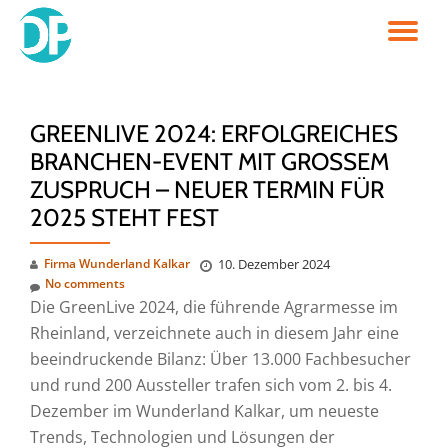
TO
Skip
to
NA
content
GREENLIVE 2024: ERFOLGREICHES
BRANCHEN-EVENT MIT GROSSEM Z
USPRUCH – NEUER TERMIN FÜR 2
025 STEHT FEST
Firma Wunderland Kalkar
10. Dezember 2024
No comments
Die GreenLive 2024, die führende Agrarmesse im
Rheinland, verzeichnete auch in diesem Jahr eine
beeindruckende Bilanz: Über 13.000 Fachbesucher
und rund 200 Aussteller trafen sich vom 2. bis 4.
Dezember im Wunderland Kalkar, um neueste
Trends, Technologien und Lösungen der