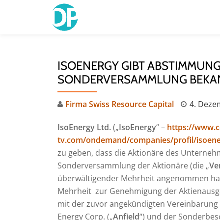
Skip
to
content
ISOENERGY GIBT ABSTIMMUN
SONDERVERSAMMLUNG BEKA
Firma Swiss Resource Capital
4. Deze
IsoEnergy Ltd.
(„
IsoEnergy
“ –
https://www.
tv.com/ondemand/companies/profil/isoene
zu geben, dass die Aktionäre des Unternehm
Sonderversammlung der Aktionäre (die „
Ve
überwältigender Mehrheit angenommen hab
Mehrheit zur Genehmigung der Aktienausga
mit der zuvor angekündigten Vereinbarung (
Energy Corp. („
Anfield
“) und der Sonderbesc