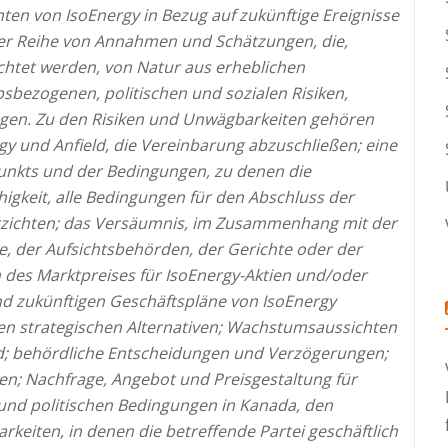
hten von IsoEnergy in Bezug auf zukünftige Ereignisse
ner Reihe von Annahmen und Schätzungen, die,
achtet werden, von Natur aus erheblichen
bsbezogenen, politischen und sozialen Risiken,
gen.
Zu den Risiken und Unwägbarkeiten gehören
gy und Anfield, die Vereinbarung abzuschließen; eine
punkts und der Bedingungen, zu denen die
igkeit, alle Bedingungen für den Abschluss der
verzichten; das Versäumnis, im Zusammenhang mit der
, der Aufsichtsbehörden, der Gerichte oder der
des Marktpreises für
IsoEnergy-Aktien und/oder
nd zukünftigen Geschäftspläne von IsoEnergy
en strategischen Alternativen; Wachstumsaussichten
ld; behördliche Entscheidungen und Verzögerungen;
en; Nachfrage, Angebot und Preisgestaltung für
 und politischen Bedingungen in Kanada, den
keiten, in denen die betreffende Partei geschäftlich