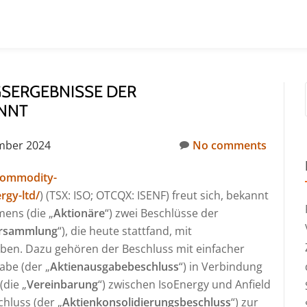
GSERGEBNISSE DER
NNT
mber 2024
No comments
commodity-
rgy-ltd/
) (TSX: ISO; OTCQX: ISENF) freut sich, bekannt
ens (die „
Aktionäre
“) zwei Beschlüsse der
rsammlung
“), die heute stattfand, mit
en. Dazu gehören der Beschluss mit einfacher
be (der „
Aktienausgabebeschluss
“) in Verbindung
die „
Vereinbarung
“) zwischen IsoEnergy und Anfield
hluss (der „
Aktienkonsolidierungsbeschluss
“) zur