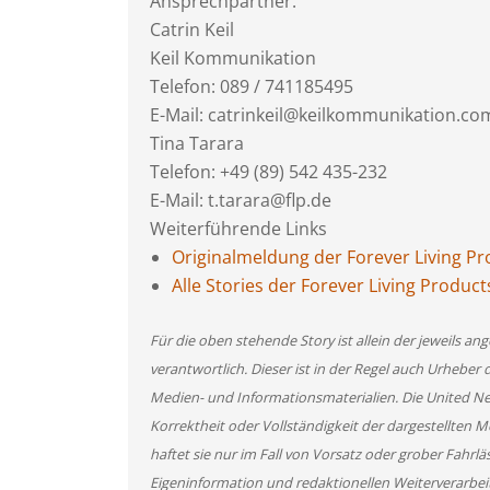
Ansprechpartner:
Catrin Keil
Keil Kommunikation
Telefon: 089 / 741185495
E-Mail: catrinkeil@keilkommunikation.co
Tina Tarara
Telefon: +49 (89) 542 435-232
E-Mail: t.tarara@flp.de
Weiterführende Links
Originalmeldung der Forever Living 
Alle Stories der Forever Living Prod
Für die oben stehende Story ist allein der jeweils 
verantwortlich. Dieser ist in der Regel auch Urheber 
Medien- und Informationsmaterialien. Die United 
Korrektheit oder Vollständigkeit der dargestellten
haftet sie nur im Fall von Vorsatz oder grober Fahrlä
Eigeninformation und redaktionellen Weiterverarbeitun