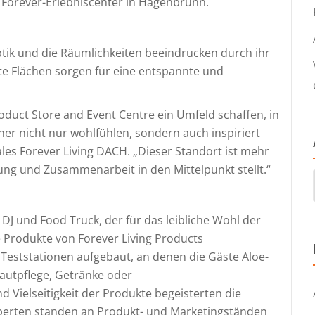
e Forever-Erlebniscenter in Hagenbrunn.
ptik und die Räumlichkeiten beeindrucken durch ihr
ete Flächen sorgen für eine entspannte und
oduct Store and Event Centre ein Umfeld schaffen, in
r nicht nur wohlfühlen, sondern auch inspiriert
les Forever Living DACH. „Dieser Standort ist mehr
gnung und Zusammenarbeit in den Mittelpunkt stellt.“
DJ und Food Truck, der für das leibliche Wohl der
ie Produkte von Forever Living Products
eststationen aufgebaut, an denen die Gäste Aloe-
autpflege, Getränke oder
 Vielseitigkeit der Produkte begeisterten die
xperten standen an Produkt- und Marketingständen