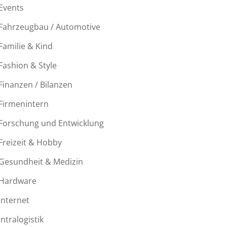
Events
Fahrzeugbau / Automotive
Familie & Kind
Fashion & Style
Finanzen / Bilanzen
Firmenintern
Forschung und Entwicklung
Freizeit & Hobby
Gesundheit & Medizin
Hardware
Internet
Intralogistik