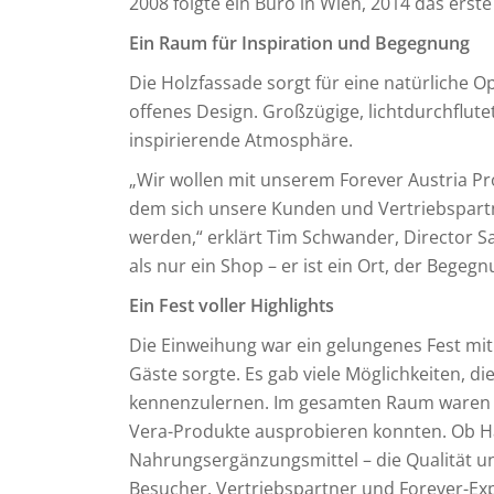
2008 folgte ein Büro in Wien, 2014 das erst
Ein Raum für Inspiration und Begegnung
Die Holzfassade sorgt für eine natürliche O
offenes Design. Großzügige, lichtdurchflut
inspirierende Atmosphäre.
„Wir wollen mit unserem Forever Austria Pr
dem sich unsere Kunden und Vertriebspartne
werden,“ erklärt Tim Schwander, Director Sa
als nur ein Shop – er ist ein Ort, der Bege
Ein Fest voller Highlights
Die Einweihung war ein gelungenes Fest mit 
Gäste sorgte. Es gab viele Möglichkeiten, d
kennenzulernen. Im gesamten Raum waren T
Vera-Produkte ausprobieren konnten. Ob H
Nahrungsergänzungsmittel – die Qualität und
Besucher. Vertriebspartner und Forever-E