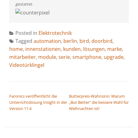
gestattet.
Posted in
Elektrotechnik
Tagged
automation
,
berlin
,
bird
,
doorbird
,
home
,
innenstationen
,
kunden
,
lösungen
,
marke
,
mitarbeiter
,
module
,
serie
,
smartphone
,
upgrade
,
Videotürklingel
BEITRAGSNAVIGATION
Faronics veröffentlicht die
Butterpreis-Wahnsinn: Warum
Unterrichtslösung Insight in der
„But Better“ die bessere Wahl für
Version 11.4
Weihnachten ist!