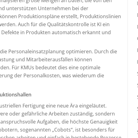
 analysieren große Mengen an Daten, die von den
nd unterstützen Unternehmen bei der
können Produktionspläne erstellt, Produktionslinien
rden. Auch für die Qualitätskontrolle ist KI ein
 Defekte in Produkten automatisch erkannt und
 die Personaleinsatzplanung optimieren. Durch die
astung und Mitarbeiterausfällen können
rden. Für KMUs bedeutet dies eine optimale
ierung der Personalkosten, was wiederum die
duktionshallen
triellen Fertigung eine neue Ära eingeläutet.
ere oder gefährliche Arbeiten zuständig, sondern
nspruchsvolle Aufgaben, die höchste Genauigkeit
Robotern, sogenannten „Cobots“, ist besonders für
Menschen arbeiten und einfach in bestehende Prozesse