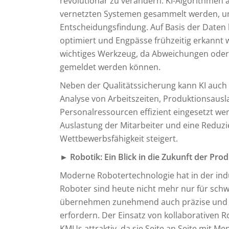
revolutionär zu verändern. KI-Algorithmen
vernetzten Systemen gesammelt werden, u
Entscheidungsfindung. Auf Basis der Daten 
optimiert und Engpässe frühzeitig erkannt we
wichtiges Werkzeug, da Abweichungen oder
gemeldet werden können.
Neben der Qualitätssicherung kann KI auch
Analyse von Arbeitszeiten, Produktionsausl
Personalressourcen effizient eingesetzt we
Auslastung der Mitarbeiter und eine Reduz
Wettbewerbsfähigkeit steigert.
► Robotik: Ein Blick in die Zukunft der Pro
Moderne Robotertechnologie hat in der indus
Roboter sind heute nicht mehr nur für schw
übernehmen zunehmend auch präzise und a
erfordern. Der Einsatz von kollaborativen 
KMUs attraktiv, da sie Seite an Seite mit 