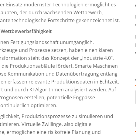
. Der Einsatz modernster Technologien ermöglicht es
ehaupten, der durch wachsenden Wettbewerb,
e technologische Fortschritte gekennzeichnet ist.
r Wettbewerbsfähigkeit
ernen Fertigungslandschaft unumgänglich.
erkzeuge und Prozesse setzen, haben einen klaren
sformation steht das Konzept der „Industrie 4.0“,
in die Produktionsabläufe fördert. Smarte Maschinen
lose Kommunikation und Datenübertragung entlang
n erfassen relevante Produktionsdaten in Echtzeit,
t und durch KI-Algorithmen analysiert werden. Auf
ognosen erstellen, potenzielle Engpässe
kontinuierlich optimieren.
 Möglichkeit, Produktionsprozesse zu simulieren und
mieren. Virtuelle Zwillinge, also digitale
e, ermöglichen eine risikofreie Planung und