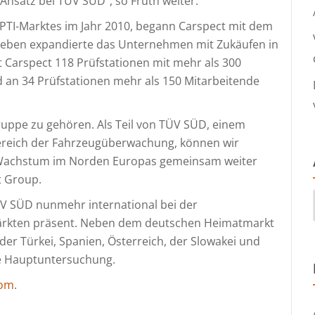
nsatz bei TÜV SÜD“, so Fruth weiter.
 PTI-Marktes im Jahr 2010, begann Carspect mit dem
neben expandierte das Unternehmen mit Zukäufen in
t Carspect 118 Prüfstationen mit mehr als 300
d an 34 Prüfstationen mehr als 150 Mitarbeitende
uppe zu gehören. Als Teil von TÜV SÜD, einem
 Bereich der Fahrzeugüberwachung, können wir
 Wachstum im Norden Europas gemeinsam weiter
t Group.
V SÜD nunmehr international bei der
rkten präsent. Neben dem deutschen Heimatmarkt
der Türkei, Spanien, Österreich, der Slowakei und
ie Hauptuntersuchung.
com
.