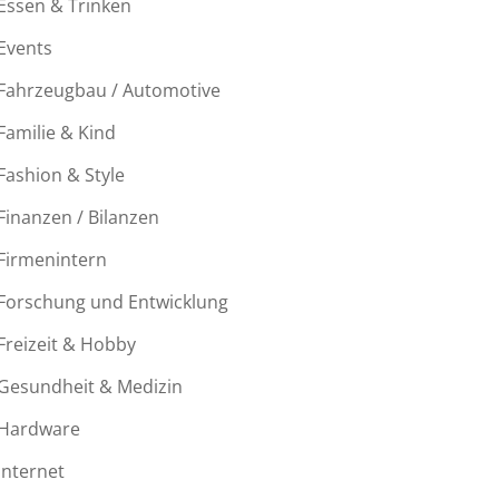
Essen & Trinken
Events
Fahrzeugbau / Automotive
Familie & Kind
Fashion & Style
Finanzen / Bilanzen
Firmenintern
Forschung und Entwicklung
Freizeit & Hobby
Gesundheit & Medizin
Hardware
Internet