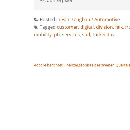
Posted in
Fahrzeugbau / Automotive
Tagged
customer
,
digital
,
division
,
falk
,
fr
mobility
,
pti
,
services
,
süd
,
türkei
,
tüv
BEITRAGSNAVIGATION
Adcore berichtet Finanzergebnisse des zweiten Quartal