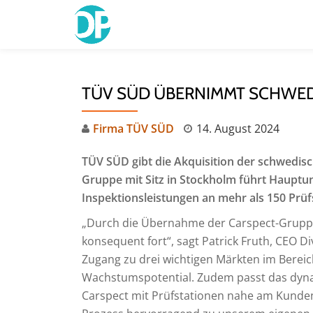
Skip
to
content
TÜV SÜD ÜBERNIMMT SCHWED
Firma TÜV SÜD
14. August 2024
TÜV SÜD gibt die Akquisition der schwedis
Gruppe mit Sitz in Stockholm führt Haup
Inspektionsleistungen an mehr als 150 Prüf
„Durch die Übernahme der Carspect-Gruppe 
konsequent fort“, sagt Patrick Fruth, CEO D
Zugang zu drei wichtigen Märkten im Bere
Wachstumspotential. Zudem passt das dyn
Carspect mit Prüfstationen nahe am Kunden