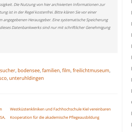
ssigkeit. Die Nutzung von hier archivierten Informationen zur
g ist in der Regel kostenfrei. Bitte klären Sie vor einer
m angegebenen Herausgeber. Eine systematische Speicherung
 dieses Datenbankwerks sind nur mit schriftlicher Genehmigung
sucher
,
bodensee
,
familien
,
film
,
freilichtmuseum
,
sco
,
unteruhldingen
en
Westküstenkliniken und Fachhochschule Kiel vereinbaren
SA,
Kooperation für die akademische Pflegeausbildung