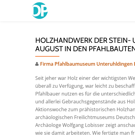
Skip
to
content
HOLZHANDWERK DER STEIN- UN
AUGUST IN DEN PFAHLBAUTE
Firma Pfahlbaumuseum Unteruhldingen
Seit jeher war Holz einer der wichtigsten W
überall zu Verfügung, war leicht zu beschaf
Pfahlbauer nutzen es für die unterschiedlic
und allerlei Gebrauchsgegenstände aus Holz.
Aktionswoche zum prähistorischen Holzhand
archäologischen Freilichtmuseums Deutsch
Archäologe Wolfgang Lobisser zeigt anscha
wie sie damit arbeiteten. Wie fertigte man 