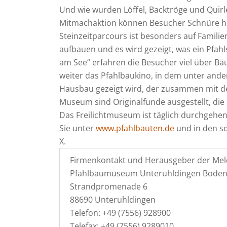
Und wie wurden Löffel, Backtröge und Quirle
Mitmachaktion können Besucher Schnüre her
Steinzeitparcours ist besonders auf Familie
aufbauen und es wird gezeigt, was ein Pfah
am See“ erfahren die Besucher viel über Bä
weiter das Pfahlbaukino, in dem unter ande
Hausbau gezeigt wird, der zusammen mit d
Museum sind Originalfunde ausgestellt, di
Das Freilichtmuseum ist täglich durchgehend
Sie unter
www.pfahlbauten.de
und in den so
X.
Firmenkontakt und Herausgeber der Mel
Pfahlbaumuseum Unteruhldingen Bode
Strandpromenade 6
88690 Unteruhldingen
Telefon: +49 (7556) 928900
Telefax: +49 (7556) 9289010