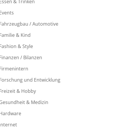
Essen & Trinken
Events
Fahrzeugbau / Automotive
Familie & Kind
Fashion & Style
Finanzen / Bilanzen
Firmenintern
Forschung und Entwicklung
Freizeit & Hobby
Gesundheit & Medizin
Hardware
Internet