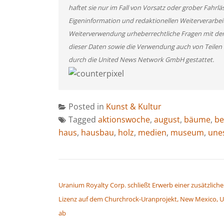
haftet sie nur im Fall von Vorsatz oder grober Fahrlä
Eigeninformation und redaktionellen Weiterverarbeitun
Weiterverwendung urheberrechtliche Fragen mit de
dieser Daten sowie die Verwendung auch von Teilen
durch die United News Network GmbH gestattet.
Posted in
Kunst & Kultur
Tagged
aktionswoche
,
august
,
bäume
,
be
haus
,
hausbau
,
holz
,
medien
,
museum
,
une
BEITRAGSNAVIGATION
Uranium Royalty Corp. schließt Erwerb einer zusätzlich
Lizenz auf dem Churchrock-Uranprojekt, New Mexico, U
ab