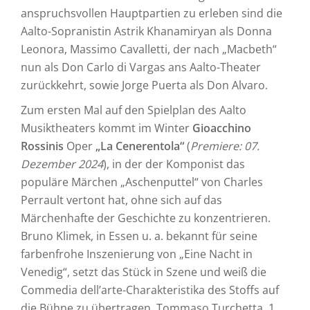
anspruchsvollen Hauptpartien zu erleben sind die
Aalto-Sopranistin Astrik Khanamiryan als Donna
Leonora, Massimo Cavalletti, der nach „Macbeth“
nun als Don Carlo di Vargas ans Aalto-Theater
zurückkehrt, sowie Jorge Puerta als Don Alvaro.
Zum ersten Mal auf den Spielplan des Aalto
Musiktheaters kommt im Winter
Gioacchino
Rossinis
Oper
„La Cenerentola“
(
Premiere: 07.
Dezember 2024
), in der der Komponist das
populäre Märchen „Aschenputtel“ von Charles
Perrault vertont hat, ohne sich auf das
Märchenhafte der Geschichte zu konzentrieren.
Bruno Klimek, in Essen u. a. bekannt für seine
farbenfrohe Inszenierung von „Eine Nacht in
Venedig“, setzt das Stück in Szene und weiß die
Commedia dell’arte-Charakteristika des Stoffs auf
die Bühne zu übertragen. Tommaso Turchetta, 1.