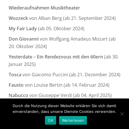
Wiederaufnahmen Musiktheater
Wozzeck
von Alban Berg (ab 21. September 2024)
My Fair Lady
(ab 05. Oktober 2024)
Don Giovanni
von Wolfgang Amadeus Mozart (ab
20. Oktober 2024)
Yesterdate – Ein Rendezvous mit den 60ern
(ab 30.
Januar 2025)
Tosca
von Giacomo Puccini (ab 21. Dezember 2024)
Fausto
von Louise Bertin (ab 14. Februar 2024)
Nabucco
von Giuseppe Verdi (ab 04. April 2025)
Der Rosenkavalier
von Richard Strauss (ab 04. Mai
Durch die Nutzung dieser Website erklären Sie sich damit
einverstanden, dass unsere Dienste Cookies verwenden.
2025)
OK
Weiterlesen
Aida
von Giuseppe Verdi (ab 14. Juni 2025)