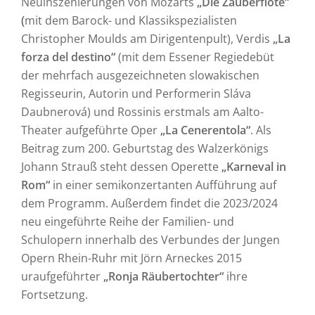
Neuinszenierungen von Mozarts
„Die Zauberflöte“
(
mit dem Barock- und Klassikspezialisten
Christopher Moulds am Dirigentenpult), Verdis
„La
forza del destino“
(mit dem Essener Regiedebüt
der mehrfach ausgezeichneten slowakischen
Regisseurin, Autorin und Performerin Sláva
Daubnerová) und Rossinis erstmals am Aalto-
Theater aufgeführte Oper
„La Cenerentola“
. Als
Beitrag zum 200. Geburtstag des Walzerkönigs
Johann Strauß steht dessen Operette
„Karneval in
Rom“
in einer semikonzertanten Aufführung auf
dem Programm. Außerdem findet die 2023/2024
neu eingeführte Reihe der Familien- und
Schulopern innerhalb des Verbundes der Jungen
Opern Rhein-Ruhr mit Jörn Arneckes 2015
uraufgeführter
„Ronja Räubertochter“
ihre
Fortsetzung.