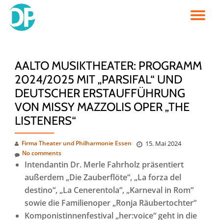
TO
Skip
to
NA
content
AALTO MUSIKTHEATER: PROGRAMM
2024/2025 MIT „PARSIFAL“ UND
DEUTSCHER ERSTAUFFÜHRUNG
VON MISSY MAZZOLIS OPER „THE
LISTENERS“
Firma Theater und Philharmonie Essen
15. Mai 2024
No comments
Intendantin Dr. Merle Fahrholz präsentiert
außerdem „Die Zauberflöte“, „La forza del
destino“, „La Cenerentola“, „Karneval in Rom“
sowie die Familienoper „Ronja Räubertochter“
Komponistinnenfestival „her:voice“ geht in die