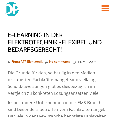
TO
Skip
to
NA
content
E-LEARNING IN DER
ELEKTROTECHNIK -F⁠L⁠E⁠X⁠I⁠B⁠E⁠L UND
BEDARFSGERECHT!
Firma ATP Elektronik
No comments
14. Mai 2024
Die Gründe für den, so häufig in den Medien
diskutierten Fachkräftemangel, sind vielfältig.
Schuldzuweisungen gibt es diesbezüglich im
Vergleich zu konkreten Lösungsansätzen viele.
Insbesondere Unternehmen in der EMS-Branche
sind besonders betroffen vom Fachkräftemangel.
Da viele in der EMS-Branche benötigte Fähigkeiten