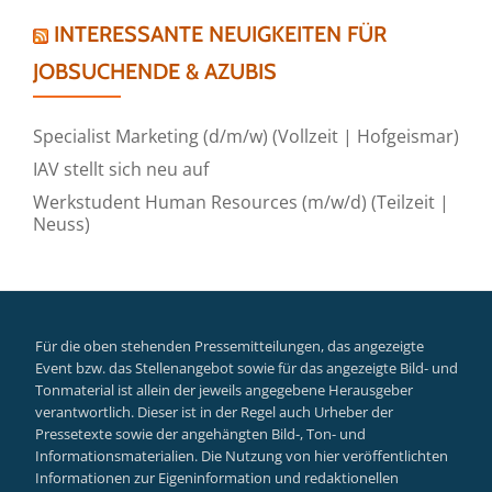
INTERESSANTE NEUIGKEITEN FÜR
JOBSUCHENDE & AZUBIS
Specialist Marketing (d/m/w) (Vollzeit | Hofgeismar)
IAV stellt sich neu auf
Werkstudent Human Resources (m/w/d) (Teilzeit |
Neuss)
Für die oben stehenden Pressemitteilungen, das angezeigte
Event bzw. das Stellenangebot sowie für das angezeigte Bild- und
Tonmaterial ist allein der jeweils angegebene Herausgeber
verantwortlich. Dieser ist in der Regel auch Urheber der
Pressetexte sowie der angehängten Bild-, Ton- und
Informationsmaterialien. Die Nutzung von hier veröffentlichten
Informationen zur Eigeninformation und redaktionellen