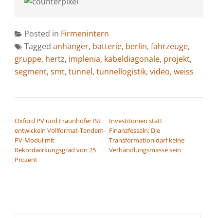
Posted in
Firmenintern
Tagged
anhänger
,
batterie
,
berlin
,
fahrzeuge
,
gruppe
,
hertz
,
implenia
,
kabeldiagonale
,
projekt
,
segment
,
smt
,
tunnel
,
tunnellogistik
,
video
,
weiss
BEITRAGSNAVIGATION
Oxford PV und Fraunhofer ISE
Investitionen statt
entwickeln Vollformat-Tandem-
Finanzfesseln: Die
PV-Modul mit
Transformation darf keine
Rekordwirkungsgrad von 25
Verhandlungsmasse sein
Prozent