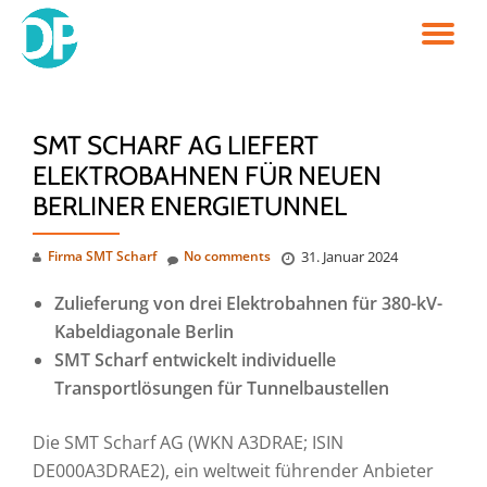
TO
Skip
to
NA
content
SMT SCHARF AG LIEFERT
ELEKTROBAHNEN FÜR NEUEN
BERLINER ENERGIETUNNEL
Firma SMT Scharf
No comments
31. Januar 2024
Zulieferung von drei Elektrobahnen für 380-kV-
Kabeldiagonale Berlin
SMT Scharf entwickelt individuelle
Transportlösungen für Tunnelbaustellen
Die SMT Scharf AG (WKN A3DRAE; ISIN
DE000A3DRAE2), ein weltweit führender Anbieter