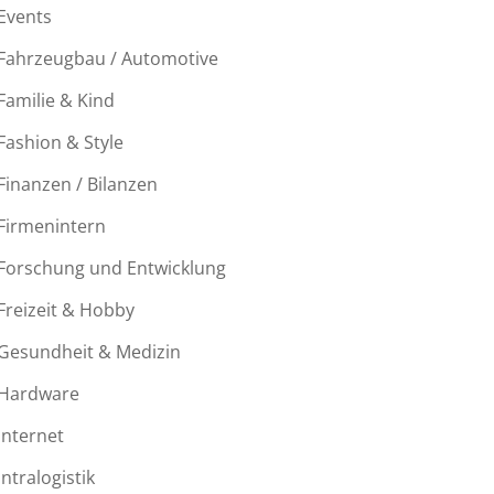
Events
Fahrzeugbau / Automotive
Familie & Kind
Fashion & Style
Finanzen / Bilanzen
Firmenintern
Forschung und Entwicklung
Freizeit & Hobby
Gesundheit & Medizin
Hardware
Internet
Intralogistik