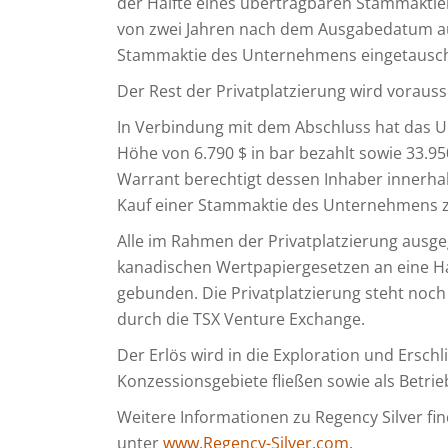
der Hälfte eines übertragbaren Stammaktie
von zwei Jahren nach dem Ausgabedatum au
Stammaktie des Unternehmens eingetausch
Der Rest der Privatplatzierung wird vorauss
In Verbindung mit dem Abschluss hat das U
Höhe von 6.790 $ in bar bezahlt sowie 33.9
Warrant berechtigt dessen Inhaber innerh
Kauf einer Stammaktie des Unternehmens zu
Alle im Rahmen der Privatplatzierung ausg
kanadischen Wertpapiergesetzen an eine 
gebunden. Die Privatplatzierung steht no
durch die TSX Venture Exchange.
Der Erlös wird in die Exploration und Ers
Konzessionsgebiete fließen sowie als Betrie
Weitere Informationen zu Regency Silver f
unter
www.Regency-Silver.com
.