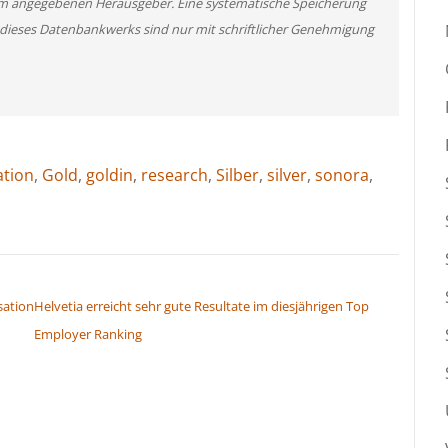
m angegebenen Herausgeber. Eine systematische Speicherung
 dieses Datenbankwerks sind nur mit schriftlicher Genehmigung
ation
,
Gold
,
goldin
,
research
,
Silber
,
silver
,
sonora
,
sation
Helvetia erreicht sehr gute Resultate im diesjährigen Top
Employer Ranking