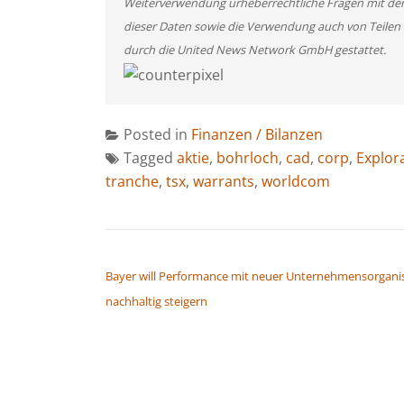
Weiterverwendung urheberrechtliche Fragen mit de
dieser Daten sowie die Verwendung auch von Teilen
durch die United News Network GmbH gestattet.
Posted in
Finanzen / Bilanzen
Tagged
aktie
,
bohrloch
,
cad
,
corp
,
Explor
tranche
,
tsx
,
warrants
,
worldcom
BEITRAGSNAVIGATION
Bayer will Performance mit neuer Unternehmensorgani
nachhaltig steigern