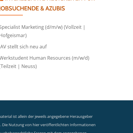
JOBSUCHENDE & AZUBIS
Specialist Marketing (d/m/w) (Vollzeit |
Hofgeismar)
IAV stellt sich neu auf
Werkstudent Human Resources (m/w/d)
(Teilzeit | Neuss)
terial ist allein der jeweils angegebene Herausgeber
n. Die Nutzung von hier veröffentlichten Informationen