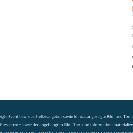
gte Event bzw. das Stellenangebot sowie für das angezeigte Bild- und Tonma
er Pressetexte sowie der angehängten Bild-, Ton- und Informationsmaterialie