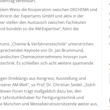
svertrag vereinbart.
. Özlem Weiss die Kooperation zwischen DECHEMA und
führerin der Expertants GmbH und aktiv in der
ner stellen den Austausch zwischen Fachleuten
und bündeln so die AM-Expertise“, führt die
rums „Chemie & Verfahrenstechnik“ unterstrichen.
versprechenden Keynote von Dr. Jan Brummund,
rländischen Chemieunternehmens Innosyn zum
technik. Es schließen sich acht weitere spannende
igen Dreiklangs aus Kongress, Ausstellung und
erer AM-Welt“, so Prof. Dr. Christian Seidel. „Solch
tiven Foren trägt maßgeblich dazu bei, den
er Lehrstuhlinhaber für Fertigungstechnik und
le München und Messebeiratsvorsitzende weiter aus.