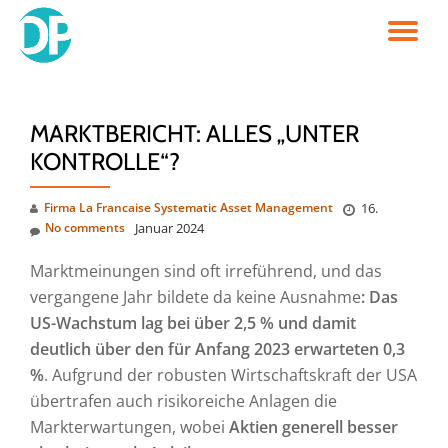
TO
Skip
to
NA
content
MARKTBERICHT: ALLES „UNTER
KONTROLLE“?
Firma La Francaise Systematic Asset Management
16.
No comments
Januar 2024
Marktmeinungen sind oft irreführend, und das
vergangene Jahr bildete da keine Ausnahme
: Das
US-Wachstum lag bei über 2,5 % und damit
deutlich über den für Anfang 2023 erwarteten 0,3
%
. Aufgrund der robusten Wirtschaftskraft der USA
übertrafen auch risikoreiche Anlagen die
Markterwartungen, wobei
Aktien generell besser