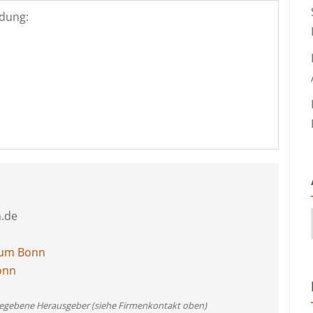
dung:
.de
eum Bonn
onn
angegebene Herausgeber (siehe Firmenkontakt oben)