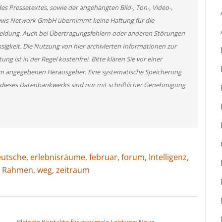
des Pressetextes, sowie der angehängten Bild-, Ton-, Video-,
News Network GmbH übernimmt keine Haftung für die
 Meldung. Auch bei Übertragungsfehlern oder anderen Störungen
ssigkeit. Die Nutzung von hier archivierten Informationen zur
g ist in der Regel kostenfrei. Bitte klären Sie vor einer
m angegebenen Herausgeber. Eine systematische Speicherung
 dieses Datenbankwerks sind nur mit schriftlicher Genehmigung
eutsche
,
erlebnisräume
,
februar
,
forum
,
Intelligenz
,
,
Rahmen
,
weg
,
zeitraum
Kleinste Kontakte für maximale Leistung: Neue