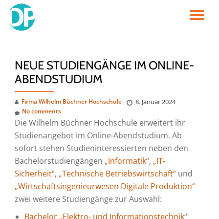
TO
Skip
to
NA
content
NEUE STUDIENGÄNGE IM ONLINE-
ABENDSTUDIUM
Firma Wilhelm Büchner Hochschule
8. Januar 2024
No comments
Die Wilhelm Büchner Hochschule erweitert ihr
Studienangebot im Online-Abendstudium. Ab
sofort stehen Studieninteressierten neben den
Bachelorstudiengängen
„Informatik“
,
„IT-
Sicherheit“
,
„Technische Betriebswirtschaft“
und
„Wirtschaftsingenieurwesen Digitale Produktion“
zwei weitere Studiengänge zur Auswahl:
Bachelor „Elektro- und Informationstechnik“