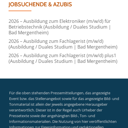
JOBSUCHENDE & AZUBIS
2026 – Ausbildung zum Elektroniker (m/w/d) für
Betriebstechnik (Ausbildung / Duales Studium |
Bad Mergentheim)
2026 – Ausbildung zum Fachlagerist (m/w/d)
(Ausbildung / Duales Studium | Bad Mergentheim)
2026 – Ausbildung zum Fachlagerist (m/w/d) plus1
(Ausbildung / Duales Studium | Bad Mergentheim)
Für die oben stehenden Pressemitteilungen, das angezeigte
Event bzw. das Stellenangebot sowie für das angezeigte Bild- und
Tonmaterial ist allein der jeweils angegebene Herausgeber
verantwortlich. Dieser ist in der Regel auch Urheber der
Pressetexte sowie der angehängten Bild-, Ton- und
Informationsmaterialien. Die Nutzung von hier veröffentlichten
Informationen zur Eigeninformation und redaktionellen