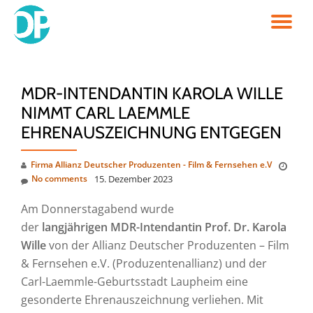
TO
Skip
to
NA
content
MDR-INTENDANTIN KAROLA WILLE
NIMMT CARL LAEMMLE
EHRENAUSZEICHNUNG ENTGEGEN
Firma Allianz Deutscher Produzenten - Film & Fernsehen e.V
No comments
15. Dezember 2023
Am Donnerstagabend wurde
der
langjährigen MDR-Intendantin Prof. Dr. Karola
Wille
von der Allianz Deutscher Produzenten – Film
& Fernsehen e.V. (Produzentenallianz) und der
Carl-Laemmle-Geburtsstadt Laupheim eine
gesonderte Ehrenauszeichnung verliehen. Mit