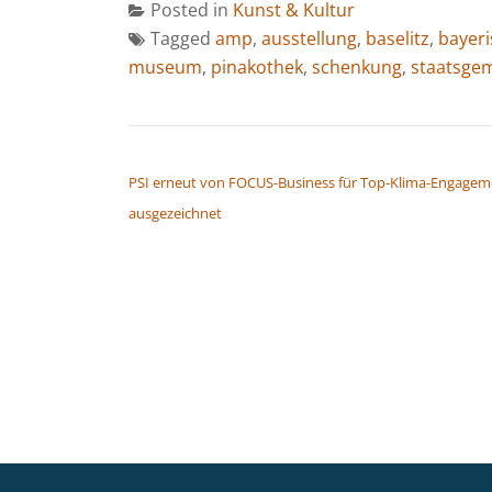
Posted in
Kunst & Kultur
Tagged
amp
,
ausstellung
,
baselitz
,
bayer
museum
,
pinakothek
,
schenkung
,
staatsge
BEITRAGSNAVIGATION
PSI erneut von FOCUS-Business für Top-Klima-Engagem
ausgezeichnet