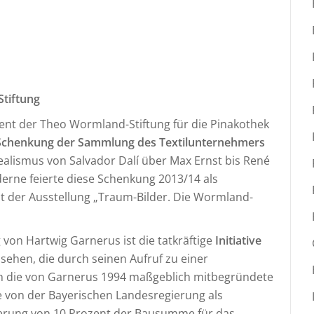
tiftung
ment der Theo Wormland-Stiftung für die Pinakothek
Schenkung der Sammlung des Textilunternehmers
ealismus von Salvador Dalí über Max Ernst bis René
derne feierte diese Schenkung 2013/14 als
t der Ausstellung „Traum-Bilder. Die Wormland-
 von Hartwig Garnerus ist die tatkräftige
Initiative
ehen, die durch seinen Aufruf zu einer
h die von Garnerus 1994 maßgeblich mitbegründete
e von der Bayerischen Landesregierung als
ierung von 10 Prozent der Bausumme für das