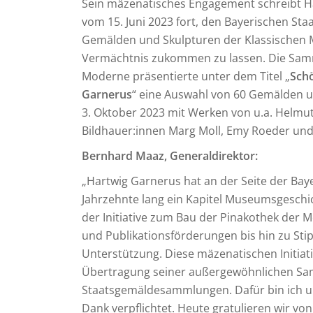
Sein mäzenatisches Engagement schreibt H
vom 15. Juni 2023 fort, den Bayerischen 
Gemälden und Skulpturen der Klassischen 
Vermächtnis zukommen zu lassen. Die Sam
Moderne präsentierte unter dem Titel „
Schö
Garnerus
“ eine Auswahl von 60 Gemälden u
3. Oktober 2023 mit Werken von u.a. Helmut 
Bildhauer:innen Marg Moll, Emy Roeder un
Bernhard Maaz, Generaldirektor:
„Hartwig Garnerus hat an der Seite der Ba
Jahrzehnte lang ein Kapitel Museumsgeschic
der Initiative zum Bau der Pinakothek der 
und Publikationsförderungen bis hin zu Stip
Unterstützung. Diese mäzenatischen Initiat
Übertragung seiner außergewöhnlichen Sa
Staatsgemäldesammlungen. Dafür bin ich u
Dank verpflichtet. Heute gratulieren wir vo