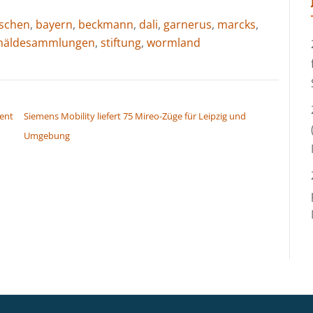
ischen
,
bayern
,
beckmann
,
dali
,
garnerus
,
marcks
,
mäldesammlungen
,
stiftung
,
wormland
ent
Siemens Mobility liefert 75 Mireo-Züge für Leipzig und
Umgebung