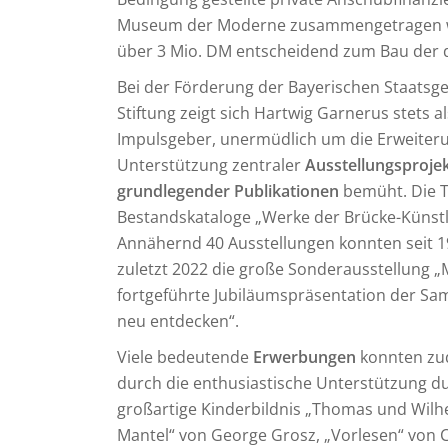
Museum der Moderne zusammengetragen wer
über 3 Mio. DM entscheidend zum Bau der d
Bei der Förderung der Bayerischen Staat
Stiftung zeigt sich Hartwig Garnerus stets
Impulsgeber, unermüdlich um die Erweite
Unterstützung zentraler
Ausstellungsprojek
grundlegender Publikationen
bemüht. Die Th
Bestandskataloge „Werke der Brücke-Künstl
Annähernd 40 Ausstellungen konnten seit 1
zuletzt 2022 die große Sonderausstellung 
fortgeführte Jubiläumspräsentation der S
neu entdecken“.
Viele bedeutende
Erwerbungen
konnten zud
durch die enthusiastische Unterstützung d
großartige Kinderbildnis „Thomas und Wilhe
Mantel“ von George Grosz, „Vorlesen“ von C