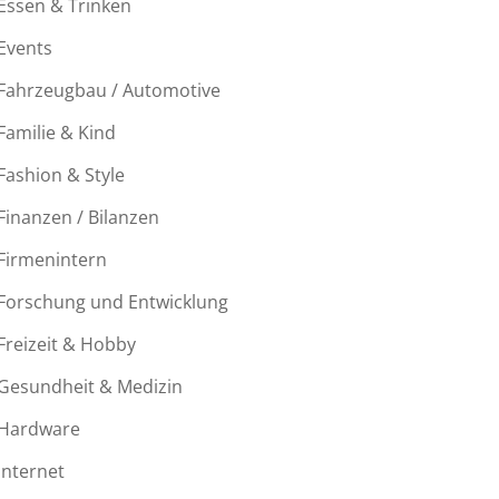
Essen & Trinken
Events
Fahrzeugbau / Automotive
Familie & Kind
Fashion & Style
Finanzen / Bilanzen
Firmenintern
Forschung und Entwicklung
Freizeit & Hobby
Gesundheit & Medizin
Hardware
Internet