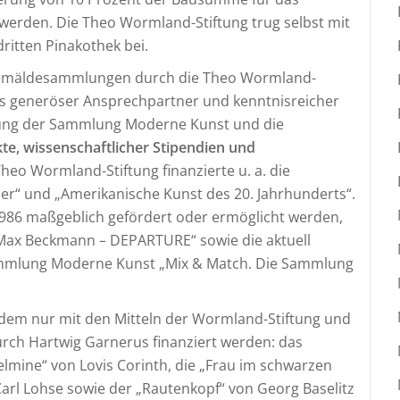
den. Die Theo Wormland-Stiftung trug selbst mit
ritten Pinakothek bei.
sgemäldesammlungen durch die Theo Wormland-
 als generöser Ansprechpartner und kenntnisreicher
rung der Sammlung Moderne Kunst und die
te, wissenschaftlicher Stipendien und
eo Wormland-Stiftung finanzierte u. a. die
er“ und „Amerikanische Kunst des 20. Jahrhunderts“.
986 maßgeblich gefördert oder ermöglicht werden,
„Max Beckmann – DEPARTURE“ sowie die aktuell
ammlung Moderne Kunst „Mix & Match. Die Sammlung
em nur mit den Mitteln der Wormland-Stiftung und
urch Hartwig Garnerus finanziert werden: das
lmine“ von Lovis Corinth, die „Frau im schwarzen
arl Lohse sowie der „Rautenkopf“ von Georg Baselitz