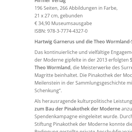
Hirmer Verlag
196 Seiten, 266 Abbildungen in Farbe,
21 x 27 cm, gebunden
€ 34,90 Museumsausgabe
ISBN: 978-3-7774-4327-0
Hartwig Garnerus und die Theo Wormland-S
Das kontinuierliche und vielfältige Engage
der Moderne gipfelte in der 2013 erfolgten
Theo Wormland
, die Meisterwerke des Surr
Magritte beinhaltet. Die Pinakothek der Mo
Meilenstein in der Sammlungsgeschichte mi
Schenkung“.
Als herausragende kulturpolitische Leistung
zum Bau der Pinakothek der Moderne
anzus
Spendenkampagne eingeleitet wurde. Durc
Stiftung Pinakothek der Moderne konnte di
Bedingung gestellte private Anschubfinanz