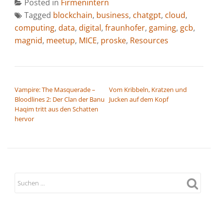
Posted in
Firmenintern
Tagged
blockchain
,
business
,
chatgpt
,
cloud
,
computing
,
data
,
digital
,
fraunhofer
,
gaming
,
gcb
,
magnid
,
meetup
,
MICE
,
proske
,
Resources
BEITRAGSNAVIGATION
Vampire: The Masquerade –
Vom Kribbeln, Kratzen und
Bloodlines 2: Der Clan der Banu
Jucken auf dem Kopf
Haqim tritt aus den Schatten
hervor