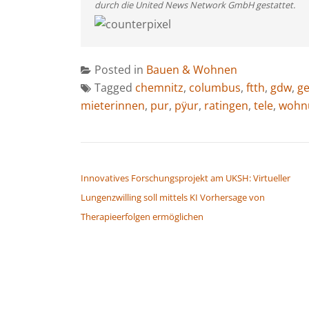
durch die United News Network GmbH gestattet.
Posted in
Bauen & Wohnen
Tagged
chemnitz
,
columbus
,
ftth
,
gdw
,
g
mieterinnen
,
pur
,
pÿur
,
ratingen
,
tele
,
wohn
BEITRAGSNAVIGATION
Innovatives Forschungsprojekt am UKSH: Virtueller
Lungenzwilling soll mittels KI Vorhersage von
Therapieerfolgen ermöglichen