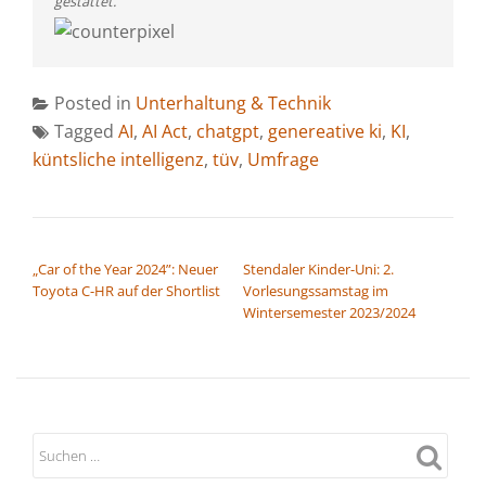
gestattet.
Posted in
Unterhaltung & Technik
Tagged
AI
,
AI Act
,
chatgpt
,
genereative ki
,
KI
,
küntsliche intelligenz
,
tüv
,
Umfrage
BEITRAGSNAVIGATION
„Car of the Year 2024”: Neuer
Stendaler Kinder-Uni: 2.
Toyota C-HR auf der Shortlist
Vorlesungssamstag im
Wintersemester 2023/2024