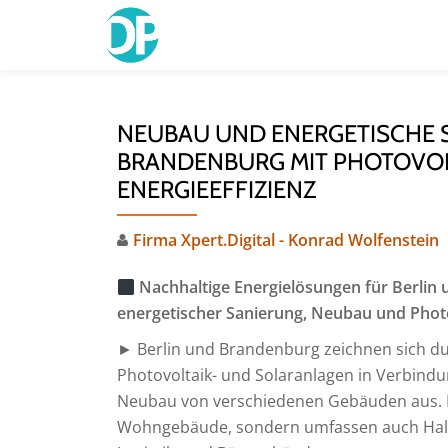
Skip
to
content
NEUBAU UND ENERGETISCHE S
BRANDENBURG MIT PHOTOVOL
ENERGIEEFFIZIENZ
Firma Xpert.Digital - Konrad Wolfenstein
Nachhaltige Energielösungen für Berli
energetischer Sanierung, Neubau und Photov
► Berlin und Brandenburg zeichnen sich dur
Photovoltaik- und Solaranlagen in Verbind
Neubau von verschiedenen Gebäuden aus. Di
Wohngebäude, sondern umfassen auch Hallen