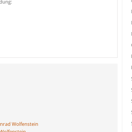
dung:
onrad Wolfenstein
 Wolfenstein