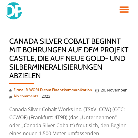
TO
Skip
to
NA
content
CANADA SILVER COBALT BEGINNT
MIT BOHRUNGEN AUF DEM PROJEKT
CASTLE, DIE AUF NEUE GOLD- UND
SILBERMINERALISIERUNGEN
ABZIELEN
Firma IR-WORLD.com Finanzkommunikation
20. November
No comments
2023
Canada Silver Cobalt Works Inc. (TSXV: CCW) (OTC:
CCWOF) (Frankfurt: 4T9B) (das „Unternehmen“
oder „Canada Silver Cobalt“) freut sich, den Beginn
eines neuen 1.500 Meter umfassenden