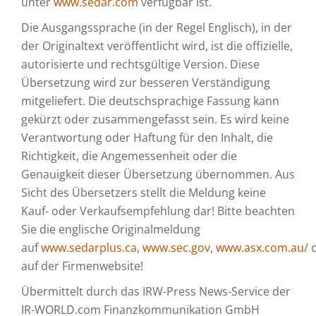
unter
www.sedar.com
verfügbar ist.
Die Ausgangssprache (in der Regel Englisch), in der
der Originaltext veröffentlicht wird, ist die offizielle,
autorisierte und rechtsgültige Version. Diese
Übersetzung wird zur besseren Verständigung
mitgeliefert. Die deutschsprachige Fassung kann
gekürzt oder zusammengefasst sein. Es wird keine
Verantwortung oder Haftung für den Inhalt, die
Richtigkeit, die Angemessenheit oder die
Genauigkeit dieser Übersetzung übernommen. Aus
Sicht des Übersetzers stellt die Meldung keine
Kauf- oder Verkaufsempfehlung dar! Bitte beachten
Sie die englische Originalmeldung
auf
www.sedarplus.ca
,
www.sec.gov
,
www.asx.com.au/
o
auf der Firmenwebsite!
Übermittelt durch das IRW-Press News-Service der
IR-WORLD.com Finanzkommunikation GmbH