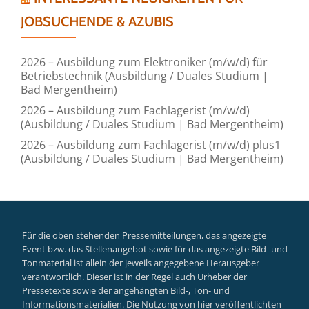
JOBSUCHENDE & AZUBIS
2026 – Ausbildung zum Elektroniker (m/w/d) für
Betriebstechnik (Ausbildung / Duales Studium |
Bad Mergentheim)
2026 – Ausbildung zum Fachlagerist (m/w/d)
(Ausbildung / Duales Studium | Bad Mergentheim)
2026 – Ausbildung zum Fachlagerist (m/w/d) plus1
(Ausbildung / Duales Studium | Bad Mergentheim)
Für die oben stehenden Pressemitteilungen, das angezeigte
Event bzw. das Stellenangebot sowie für das angezeigte Bild- und
Tonmaterial ist allein der jeweils angegebene Herausgeber
verantwortlich. Dieser ist in der Regel auch Urheber der
Pressetexte sowie der angehängten Bild-, Ton- und
Informationsmaterialien. Die Nutzung von hier veröffentlichten