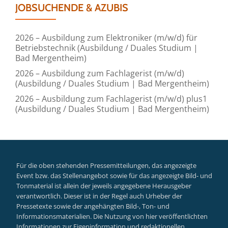
JOBSUCHENDE & AZUBIS
2026 – Ausbildung zum Elektroniker (m/w/d) für
Betriebstechnik (Ausbildung / Duales Studium |
Bad Mergentheim)
2026 – Ausbildung zum Fachlagerist (m/w/d)
(Ausbildung / Duales Studium | Bad Mergentheim)
2026 – Ausbildung zum Fachlagerist (m/w/d) plus1
(Ausbildung / Duales Studium | Bad Mergentheim)
Für die oben stehenden Pressemitteilungen, das angezeigte
Event bzw. das Stellenangebot sowie für das angezeigte Bild- und
Tonmaterial ist allein der jeweils angegebene Herausgeber
verantwortlich. Dieser ist in der Regel auch Urheber der
Pressetexte sowie der angehängten Bild-, Ton- und
Informationsmaterialien. Die Nutzung von hier veröffentlichten
Informationen zur Eigeninformation und redaktionellen