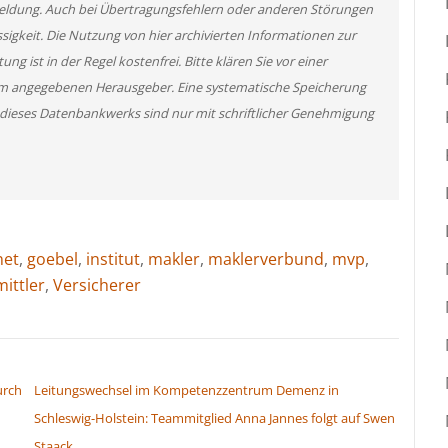
 Meldung. Auch bei Übertragungsfehlern oder anderen Störungen
ssigkeit. Die Nutzung von hier archivierten Informationen zur
g ist in der Regel kostenfrei. Bitte klären Sie vor einer
m angegebenen Herausgeber. Eine systematische Speicherung
 dieses Datenbankwerks sind nur mit schriftlicher Genehmigung
net
,
goebel
,
institut
,
makler
,
maklerverbund
,
mvp
,
ittler
,
Versicherer
urch
Leitungswechsel im Kompetenzzentrum Demenz in
Schleswig-Holstein: Teammitglied Anna Jannes folgt auf Swen
Staack