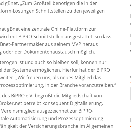
nd gBnet. „Zum Großteil benötigen die in der
tform-Lösungen Schnittstellen zu den jeweiligen
at gBnet eine zentrale Online-Plattform zur
ird mit BiPRO-Schnittstellen ausgestattet, so dass
 gBnet-Partnermakler aus seinem MVP heraus
ieg oder der Dokumentenaustausch möglich.
erogen ist und auch so bleiben soll, können nur
l der Systeme ermöglichen. Hierfür hat der BiPRO
eiter. „Wir freuen uns, als neues Mitglied das
 Prozessoptimierung, in der Branche voranzutreiben.“
t des BiPRO e.V. begrüßt die Mitgliedschaft von
oker.net betreibt konsequent Digitalisierung.
 Vereinsmitglied ausgezeichnet zur BiPRO-
tale Automatisierung und Prozessoptimierung
sfähigkeit der Versicherungsbranche im Allgemeinen