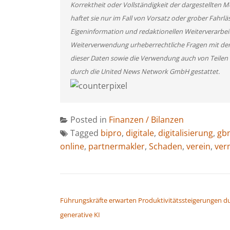
Korrektheit oder Vollständigkeit der dargestellten
haftet sie nur im Fall von Vorsatz oder grober Fahrlä
Eigeninformation und redaktionellen Weiterverarbeitun
Weiterverwendung urheberrechtliche Fragen mit de
dieser Daten sowie die Verwendung auch von Teilen
durch die United News Network GmbH gestattet.
Posted in
Finanzen / Bilanzen
Tagged
bipro
,
digitale
,
digitalisierung
,
gb
online
,
partnermakler
,
Schaden
,
verein
,
verm
BEITRAGSNAVIGATION
Führungskräfte erwarten Produktivitätssteigerungen d
generative KI