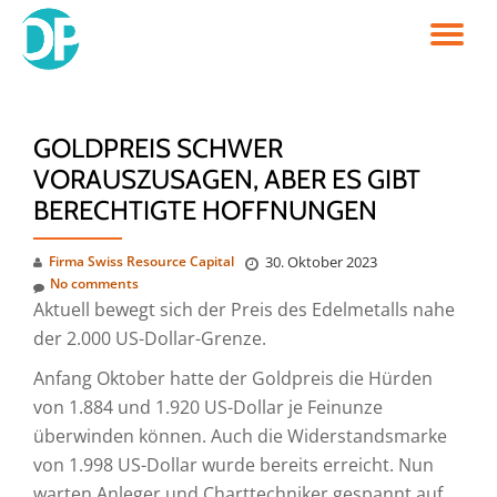
TO
Skip
to
NA
content
GOLDPREIS SCHWER
VORAUSZUSAGEN, ABER ES GIBT
BERECHTIGTE HOFFNUNGEN
Firma Swiss Resource Capital
30. Oktober 2023
No comments
Aktuell bewegt sich der Preis des Edelmetalls nahe
der 2.000 US-Dollar-Grenze.
Anfang Oktober hatte der Goldpreis die Hürden
von 1.884 und 1.920 US-Dollar je Feinunze
überwinden können. Auch die Widerstandsmarke
von 1.998 US-Dollar wurde bereits erreicht. Nun
warten Anleger und Charttechniker gespannt auf