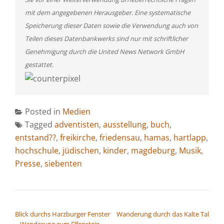
mit dem angegebenen Herausgeber. Eine systematische
Speicherung dieser Daten sowie die Verwendung auch von
Teilen dieses Datenbankwerks sind nur mit schriftlicher
Genehmigung durch die United News Network GmbH
gestattet.
Posted in
Medien
Tagged
adventisten
,
ausstellung
,
buch
,
entstand??
,
freikirche
,
friedensau
,
hamas
,
hartlapp
,
hochschule
,
jüdischen
,
kinder
,
magdeburg
,
Musik
,
Presse
,
siebenten
BEITRAGSNAVIGATION
Blick durchs Harzburger Fenster
Wanderung durch das Kalte Tal
– Wanderung zum Elfenstein