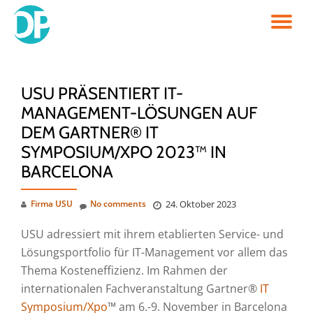
TO
Skip
to
NA
content
USU PRÄSENTIERT IT-
MANAGEMENT-LÖSUNGEN AUF
DEM GARTNER® IT
SYMPOSIUM/XPO 2023™ IN
BARCELONA
Firma USU
No comments
24. Oktober 2023
USU adressiert mit ihrem etablierten Service- und
Lösungsportfolio für IT-Management vor allem das
Thema Kosteneffizienz. Im Rahmen der
internationalen Fachveranstaltung Gartner®
IT
Symposium/Xpo
™ am 6.-9. November in Barcelona