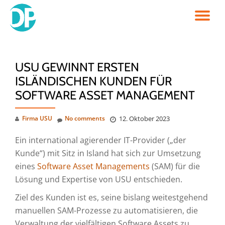
TO
Skip
to
NA
content
USU GEWINNT ERSTEN
ISLÄNDISCHEN KUNDEN FÜR
SOFTWARE ASSET MANAGEMENT
Firma USU
No comments
12. Oktober 2023
Ein international agierender IT-Provider („der
Kunde“) mit Sitz in Island hat sich zur Umsetzung
eines
Software Asset Managements
(SAM) für die
Lösung und Expertise von USU entschieden.
Ziel des Kunden ist es, seine bislang weitestgehend
manuellen SAM-Prozesse zu automatisieren, die
Verwaltung der vielfältigen Software Assets zu