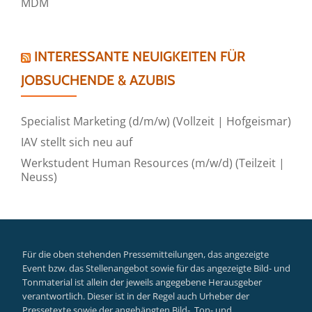
MDM
INTERESSANTE NEUIGKEITEN FÜR
JOBSUCHENDE & AZUBIS
Specialist Marketing (d/m/w) (Vollzeit | Hofgeismar)
IAV stellt sich neu auf
Werkstudent Human Resources (m/w/d) (Teilzeit |
Neuss)
Für die oben stehenden Pressemitteilungen, das angezeigte
Event bzw. das Stellenangebot sowie für das angezeigte Bild- und
Tonmaterial ist allein der jeweils angegebene Herausgeber
verantwortlich. Dieser ist in der Regel auch Urheber der
Pressetexte sowie der angehängten Bild-, Ton- und