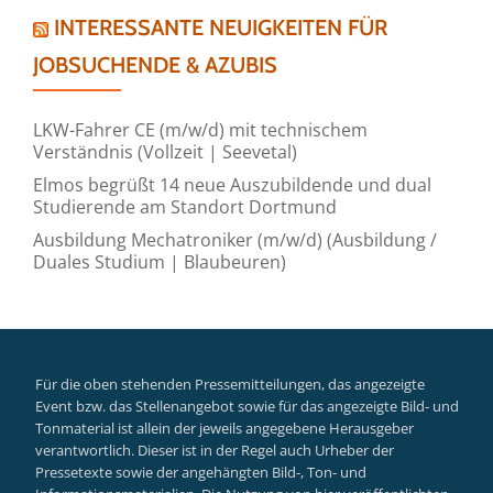
INTERESSANTE NEUIGKEITEN FÜR
JOBSUCHENDE & AZUBIS
LKW-Fahrer CE (m/w/d) mit technischem
Verständnis (Vollzeit | Seevetal)
Elmos begrüßt 14 neue Auszubildende und dual
Studierende am Standort Dortmund
Ausbildung Mechatroniker (m/w/d) (Ausbildung /
Duales Studium | Blaubeuren)
Für die oben stehenden Pressemitteilungen, das angezeigte
Event bzw. das Stellenangebot sowie für das angezeigte Bild- und
Tonmaterial ist allein der jeweils angegebene Herausgeber
verantwortlich. Dieser ist in der Regel auch Urheber der
Pressetexte sowie der angehängten Bild-, Ton- und