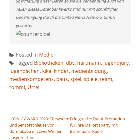
Speicherung dieser Daten sowie die Verwendung auch von
Teilen dieses Datenbankwerks sind nur mit schriftlicher
Genehmigung durch die United News Network GmbH
gestattet.
Posted in
Medien
Tagged
Bibliotheken
,
dbv
,
hartmann
,
jugendjury
,
jugendlichen
,
kika
,
kinder
,
medienbildung
,
medienkompetenz
,
paus
,
spiel
,
spiele
,
team
,
tommi
,
Urteil
BEITRAGSNAVIGATION
ICONIC AWARD 2023: Türsystem
Erfolgreiche Event-Promotion
und Sensorschleuse von
für Ihre Mallorcaparty mit
dormakaba mit zwei Winner
Ballermann Radio
ausgezeichnet