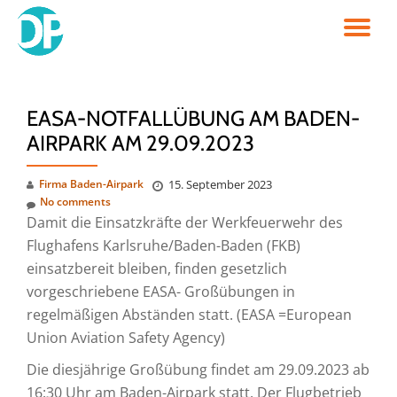
TO
Skip
to
NA
content
EASA-NOTFALLÜBUNG AM BADEN-
AIRPARK AM 29.09.2023
Firma Baden-Airpark
15. September 2023
No comments
Damit die Einsatzkräfte der Werkfeuerwehr des
Flughafens Karlsruhe/Baden-Baden (FKB)
einsatzbereit bleiben, finden gesetzlich
vorgeschriebene EASA- Großübungen in
regelmäßigen Abständen statt. (EASA =European
Union Aviation Safety Agency)
Die diesjährige Großübung findet am 29.09.2023 ab
16:30 Uhr am Baden-Airpark statt. Der Flugbetrieb