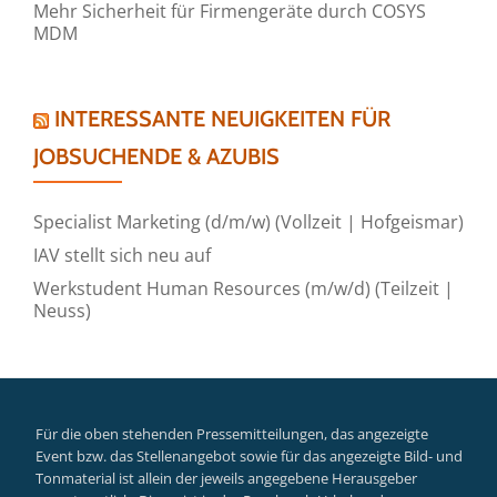
Mehr Sicherheit für Firmengeräte durch COSYS
MDM
INTERESSANTE NEUIGKEITEN FÜR
JOBSUCHENDE & AZUBIS
Specialist Marketing (d/m/w) (Vollzeit | Hofgeismar)
IAV stellt sich neu auf
Werkstudent Human Resources (m/w/d) (Teilzeit |
Neuss)
Für die oben stehenden Pressemitteilungen, das angezeigte
Event bzw. das Stellenangebot sowie für das angezeigte Bild- und
Tonmaterial ist allein der jeweils angegebene Herausgeber