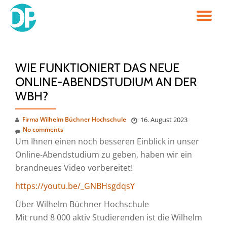
TO
Skip
to
NA
content
WIE FUNKTIONIERT DAS NEUE
ONLINE-ABENDSTUDIUM AN DER
WBH?
Firma Wilhelm Büchner Hochschule
16. August 2023
No comments
Um Ihnen einen noch besseren Einblick in unser
Online-Abendstudium zu geben, haben wir ein
brandneues Video vorbereitet!
https://youtu.be/_GNBHsgdqsY
Über Wilhelm Büchner Hochschule
Mit rund 8 000 aktiv Studierenden ist die Wilhelm