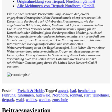
Originalmeldung von Tierpark Nordhorn gGmbH
Alle Meldungen von Tierpark Nordhorn gGmbH
Für die oben stehende Pressemitteilung ist allein der jeweils
angegebene Herausgeber (siehe Firmenkontakt oben) verantwortlich.
Dieser ist in der Regel auch Urheber des Pressetextes, sowie der
angehängten Bild-, Ton-, Video-, Medien- und Informationsmaterialien.
Die United News Network GmbH übernimmt keine Haftung für die
Korrektheit oder Vollständigkeit der dargestellten Meldung. Auch bei
Übertragungsfehlern oder anderen Störungen haftet sie nur im Fall von
Vorsatz oder grober Fahrlässigkeit. Die Nutzung von hier archivierten
Informationen zur Eigeninformation und redaktionellen
Weiterverarbeitung ist in der Regel kostenfrei. Bitte klären Sie vor einer
Weiterverwendung urheberrechtliche Fragen mit dem angegebenen
Herausgeber. Eine systematische Speicherung dieser Daten sowie die
Verwendung auch von Teilen dieses Datenbankwerks sind nur mit
schriftlicher Genehmigung durch die United News Network GmbH
gestattet.
Posted in
Freizeit & Hobby
Tagged
august
,
bad
,
bentheimer
,
Führung
,
führungen
,
hutewald
,
Nordhorn
,
sonntag
,
start
,
teilnehmer
,
tierpark
,
wald
,
waldes
,
weiden
,
zooschule
Beitragsnavigation