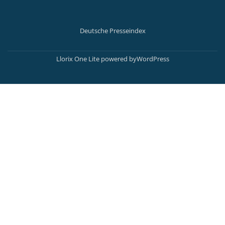
Deutsche Presseindex
Secondary
Menu
Llorix One Lite
powered by
WordPress