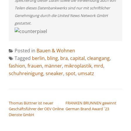
Speicherung dieser Daten sowie die Verwendung auch von
Teilen dieses Datenbankwerks sind nur mit schriftlicher
Genehmigung durch die United News Network GmbH
gestattet.
Posted in
Bauen & Wohnen
Tagged
berlin
,
bling
,
bra
,
capital
,
cleangang
,
fashion
,
frauen
,
männer
,
mikroplastik
,
mrd
,
schuhreinigung
,
sneaker
,
spot
,
umsatz
BEITRAGSNAVIGATION
Thomas Büttner ist neuer
FRANKEN BRUNNEN gewinnt
Geschäftsführer der OEV Online
German Brand Award `23
Dienste GmbH