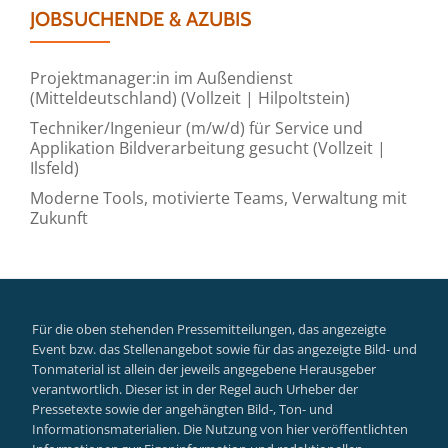
JOBSUCHENDE & AZUBIS
Projektmanager:in im Außendienst
(Mitteldeutschland) (Vollzeit | Hilpoltstein)
Techniker/Ingenieur (m/w/d) für Service und
Applikation Bildverarbeitung gesucht (Vollzeit |
Ilsfeld)
Moderne Tools, motivierte Teams, Verwaltung mit
Zukunft
Für die oben stehenden Pressemitteilungen, das angezeigte
Event bzw. das Stellenangebot sowie für das angezeigte Bild- und
Tonmaterial ist allein der jeweils angegebene Herausgeber
verantwortlich. Dieser ist in der Regel auch Urheber der
Pressetexte sowie der angehängten Bild-, Ton- und
Informationsmaterialien. Die Nutzung von hier veröffentlichten