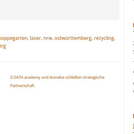
hoppegarten
,
laser
,
nrw
,
ostwürttemberg
,
recycling
,
erg
G DATA academy und domeba schließen strategische
Partnerschaft