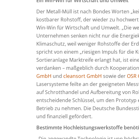
Ein Win-Win für Wirtschaft und Umwelt
Der Metall-Müll ist nach Bondes Worten „kei
kostbarer Rohstoff, der wieder zu hochwert
Win-Win für Wirtschaft und Umwelt. „Die we
Unternehmen senken nicht nur die Energie
Klimaschutz, weil weniger Rohstoffe der E
spricht von einem „riesigen Impuls für die 
Sortieranlage Marktreife erlangt hat, ist e
verdanken – maßgeblich durch Kooperatio
GmbH
und
cleansort GmbH
sowie der
OSR 
Lasersysteme feilte an der geeigneten Mess
auf Schrotthandel und Aufbereitung von Rohs
entscheidende Schlüssel, um den Prototyp 
Betrieb zu nehmen. Die Deutsche Bundessti
und finanziell gefördert.
Bestimmte Hochleistungswerkstoffe benöti
„Die angewandte Technologie ist von höchste