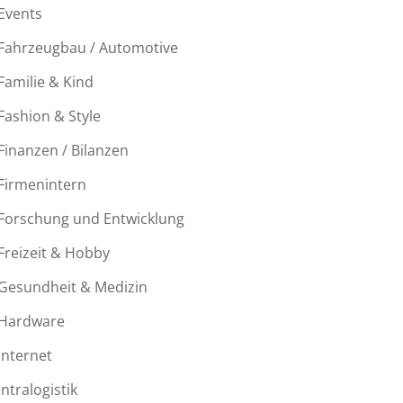
Events
Fahrzeugbau / Automotive
Familie & Kind
Fashion & Style
Finanzen / Bilanzen
Firmenintern
Forschung und Entwicklung
Freizeit & Hobby
Gesundheit & Medizin
Hardware
Internet
Intralogistik