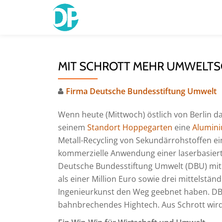
Skip
to
content
MIT SCHROTT MEHR UMWELT
Firma Deutsche Bundesstiftung Umwelt
Wenn heute (Mittwoch) östlich von Berlin d
seinem
Standort Hoppegarten
eine
Alumini
Metall-Recycling von Sekundärrohstoffen ein
kommerzielle Anwendung einer laserbasierte
Deutsche Bundesstiftung Umwelt (DBU) mit
als einer Million Euro sowie drei mittelst
Ingenieurkunst den Weg geebnet haben. D
bahnbrechendes Hightech. Aus Schrott wi