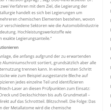
zwei Verfahren mit dem Ziel, die Legierung der
tallurgie handelt es sich bei Legierungen um
s mehreren chemischen Elementen bestehen, wovon
Für verschiedene Sektoren wie die Automobilindustrie
edeutung. Hochleistungswerkstoffe wie
 exakte Legierungsanteile.“
utionieren
nlage, die anfangs aufgrund der zu erwartenden
e Aluminiumschrott sortiert, grundsätzlich aber alle
iternutzung trennen kann. In einem ersten Schritt
ücke wie zum Beispiel ausgestanzte Bleche auf
zieren jedes einzelne Teil und identifizieren
tech-Laser an diesen Prüfpunkten zum Einsatz:
Dreck und Deckschichten bis aufs Grundmetall –
ekt auf das Schrottteil. Blitzschnell. Die Folge: Das
en der Metallatome wird die chemische