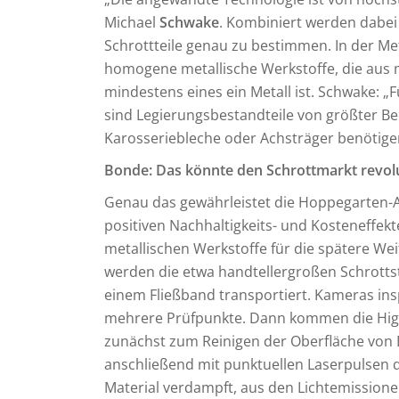
Michael
Schwake
. Kombiniert werden dabei 
Schrottteile genau zu bestimmen. In der Me
homogene metallische Werkstoffe, die au
mindestens eines ein Metall ist. Schwake: „
sind Legierungsbestandteile von größter B
Karosseriebleche oder Achsträger benötigen
Bonde: Das könnte den Schrottmarkt revol
Genau das gewährleistet die Hoppegarten-A
positiven Nachhaltigkeits- und Kosteneffekt
metallischen Werkstoffe für die spätere We
werden die etwa handtellergroßen Schrottst
einem Fließband transportiert. Kameras inspi
mehrere Prüfpunkte. Dann kommen die High
zunächst zum Reinigen der Oberfläche von 
anschließend mit punktuellen Laserpulsen dir
Material verdampft, aus den Lichtemission