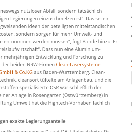
neswegs nutzloser Abfall, sondern tatsächlich
igen Legierungen einzuschmelzen ist“. Das sei ein
gweisenden Ideen der beteiligten mittelständischen
kosten, sondern sorgen für mehr Umwelt- und
rde entnommen werden müssen“, fügt Bonde hinzu. Er
Kreislaufwirtschaft“. Dass nun eine Aluminium-
iner mehrjährigen Entwicklung und Forschung zu
n der beiden NRW-Firmen
Clean-Lasersysteme
GmbH & Co.KG
aus Baden-Württemberg. Clean-
technik, cleansort tüftelte am Anlagenbau, und die
toffen spezialisierte OSR war schließlich der
einer Anlage in Rosengarten (Ostwürttemberg) in
ftung Umwelt hat die Hightech-Vorhaben fachlich
gen exakte Legierungsanteile
r Präzision geprägt“, sagt DBU-Referatsleiter Dr.