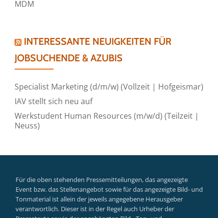
MDM
INTERESSANTE NEUIGKEITEN FÜR
JOBSUCHENDE & AZUBIS
Specialist Marketing (d/m/w) (Vollzeit | Hofgeismar)
IAV stellt sich neu auf
Werkstudent Human Resources (m/w/d) (Teilzeit |
Neuss)
Für die oben stehenden Pressemitteilungen, das angezeigte
Event bzw. das Stellenangebot sowie für das angezeigte Bild- und
Tonmaterial ist allein der jeweils angegebene Herausgeber
verantwortlich. Dieser ist in der Regel auch Urheber der