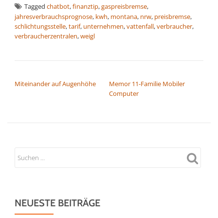
Tagged
chatbot
,
finanztip
,
gaspreisbremse
,
jahresverbrauchsprognose
,
kwh
,
montana
,
nrw
,
preisbremse
,
schlichtungsstelle
,
tarif
,
unternehmen
,
vattenfall
,
verbraucher
,
verbraucherzentralen
,
weigl
BEITRAGSNAVIGATION
Miteinander auf Augenhöhe
Memor 11-Familie Mobiler
Computer
NEUESTE BEITRÄGE