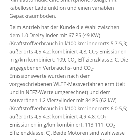
kabelloser Ladefunktion und einen variablen
Gepäckraumboden.
Beim Antrieb hat der Kunde die Wahl zwischen
dem 1.0 Dreizylinder mit 67 PS (49 KW)
(Kraftstoffverbrauch in l/100 km: innerorts 5,7-5,3;
außerorts 4,5-4,2; kombiniert 4,8; CO
-Emissionen
2
in g/km kombiniert: 109; CO
-Effizienzklasse: C. Die
2
angegebenen Verbrauchs- und CO
-
2
Emissionswerte wurden nach dem
vorgeschriebenen WLTP-Messverfahren ermittelt
und in NEFZ-Werte umgerechnet) und dem
souveränen 1.2 Vierzylinder mit 84 PS (62 kW)
(Kraftstoffverbrauch in l/100 km: innerorts 6,0-5,5;
außerorts 4,5-4,3; kombiniert 4,9-4,8; CO
-
2
Emissionen in g/km kombiniert: 113-111; CO
-
2
Effizienzklasse: C). Beide Motoren sind wahlweise