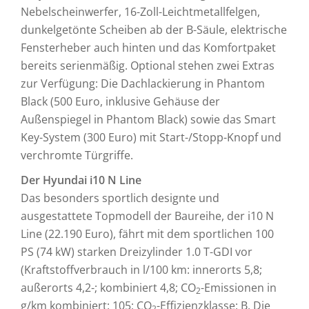
Nebelscheinwerfer, 16-Zoll-Leichtmetallfelgen,
dunkelgetönte Scheiben ab der B-Säule, elektrische
Fensterheber auch hinten und das Komfortpaket
bereits serienmäßig. Optional stehen zwei Extras
zur Verfügung: Die Dachlackierung in Phantom
Black (500 Euro, inklusive Gehäuse der
Außenspiegel in Phantom Black) sowie das Smart
Key-System (300 Euro) mit Start-/Stopp-Knopf und
verchromte Türgriffe.
Der Hyundai i10 N Line
Das besonders sportlich designte und
ausgestattete Topmodell der Baureihe, der i10 N
Line (22.190 Euro), fährt mit dem sportlichen 100
PS (74 kW) starken Dreizylinder 1.0 T-GDI vor
(Kraftstoffverbrauch in l/100 km: innerorts 5,8;
außerorts 4,2-; kombiniert 4,8; CO
-Emissionen in
2
g/km kombiniert: 105; CO
-Effizienzklasse: B. Die
2