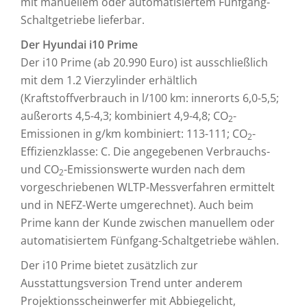
mit manuellem oder automatisiertem Fünfgang-
Schaltgetriebe lieferbar.
Der Hyundai i10 Prime
Der i10 Prime (ab 20.990 Euro) ist ausschließlich
mit dem 1.2 Vierzylinder erhältlich
(Kraftstoffverbrauch in l/100 km: innerorts 6,0-5,5;
außerorts 4,5-4,3; kombiniert 4,9-4,8; CO
-
2
Emissionen in g/km kombiniert: 113-111; CO
-
2
Effizienzklasse: C. Die angegebenen Verbrauchs-
und CO
-Emissionswerte wurden nach dem
2
vorgeschriebenen WLTP-Messverfahren ermittelt
und in NEFZ-Werte umgerechnet). Auch beim
Prime kann der Kunde zwischen manuellem oder
automatisiertem Fünfgang-Schaltgetriebe wählen.
Der i10 Prime bietet zusätzlich zur
Ausstattungsversion Trend unter anderem
Projektionsscheinwerfer mit Abbiegelicht,