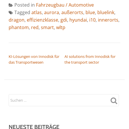
Posted in
Fahrzeugbau / Automotive
Tagged
atlas
,
aurora
,
außerorts
,
blue
,
bluelink
,
dragon
,
effizienzklasse
,
gdi
,
hyundai
,
i10
,
innerorts
,
phantom
,
red
,
smart
,
wltp
BEITRAGSNAVIGATION
KI-Lösungen von Innodisk für
AI solutions from Innodisk for
das Transportwesen
the transport sector
NEUESTE BEITRÄGE