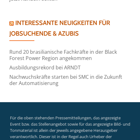
INTERESSANTE NEUIGKEITEN FÜR
JOBSUCHENDE & AZUBIS
Rund 20 brasilianische Fachkräfte in der Black
Forest Power Region angekommen
Ausbildungsrekord bei ARNDT
Nachwuchskräfte starten bei SMC in die Zukunft
der Automatisierung
Für die oben stehenden Pressemitteilungen, das angezeigte
Event bzw. das Stellenangebot sowie für das angezeigte Bild- und
Tonmaterial ist allein der jeweils angegebene Herausgeber
verantwortlich. Dieser ist in der Regel auch Urheber der