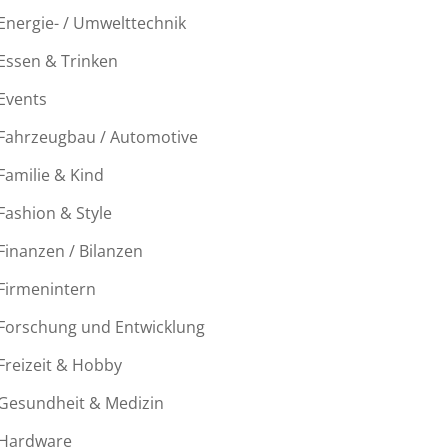
Energie- / Umwelttechnik
Essen & Trinken
Events
Fahrzeugbau / Automotive
Familie & Kind
Fashion & Style
Finanzen / Bilanzen
Firmenintern
Forschung und Entwicklung
Freizeit & Hobby
Gesundheit & Medizin
Hardware