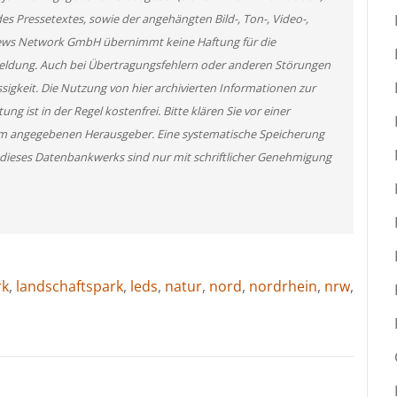
des Pressetextes, sowie der angehängten Bild-, Ton-, Video-,
News Network GmbH übernimmt keine Haftung für die
 Meldung. Auch bei Übertragungsfehlern oder anderen Störungen
ssigkeit. Die Nutzung von hier archivierten Informationen zur
g ist in der Regel kostenfrei. Bitte klären Sie vor einer
m angegebenen Herausgeber. Eine systematische Speicherung
 dieses Datenbankwerks sind nur mit schriftlicher Genehmigung
rk
,
landschaftspark
,
leds
,
natur
,
nord
,
nordrhein
,
nrw
,