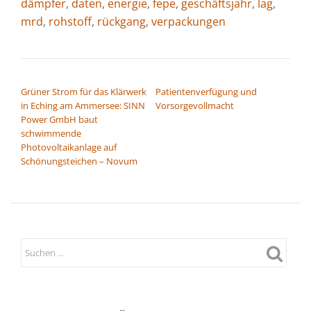
dämpfer
,
daten
,
energie
,
fepe
,
geschäftsjahr
,
lag
,
mrd
,
rohstoff
,
rückgang
,
verpackungen
BEITRAGSNAVIGATION
Grüner Strom für das Klärwerk
Patientenverfügung und
in Eching am Ammersee: SINN
Vorsorgevollmacht
Power GmbH baut
schwimmende
Photovoltaikanlage auf
Schönungsteichen – Novum