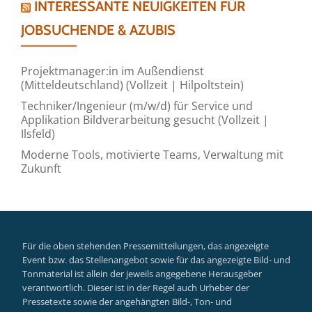
INTERESSANTE NEUIGKEITEN FÜR
JOBSUCHENDE & AZUBIS
Projektmanager:in im Außendienst
(Mitteldeutschland) (Vollzeit | Hilpoltstein)
Techniker/Ingenieur (m/w/d) für Service und
Applikation Bildverarbeitung gesucht (Vollzeit |
Ilsfeld)
Moderne Tools, motivierte Teams, Verwaltung mit
Zukunft
Für die oben stehenden Pressemitteilungen, das angezeigte
Event bzw. das Stellenangebot sowie für das angezeigte Bild- und
Tonmaterial ist allein der jeweils angegebene Herausgeber
verantwortlich. Dieser ist in der Regel auch Urheber der
Pressetexte sowie der angehängten Bild-, Ton- und