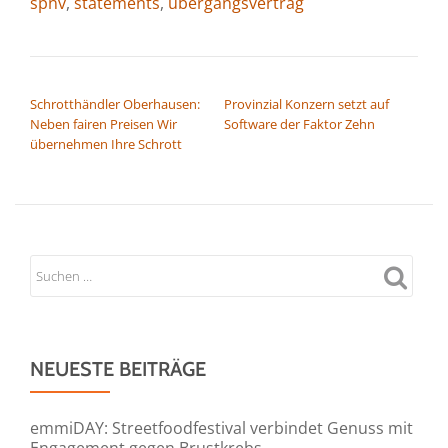
spnv
,
statements
,
übergangsvertrag
BEITRAGSNAVIGATION
Schrotthändler Oberhausen:
Provinzial Konzern setzt auf
Neben fairen Preisen Wir
Software der Faktor Zehn
übernehmen Ihre Schrott
NEUESTE BEITRÄGE
emmiDAY: Streetfoodfestival verbindet Genuss mit
Engagement gegen Brustkrebs