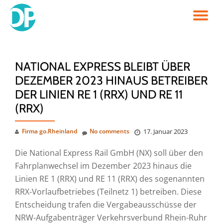
TO
Skip
to
NA
content
NATIONAL EXPRESS BLEIBT ÜBER
DEZEMBER 2023 HINAUS BETREIBER
DER LINIEN RE 1 (RRX) UND RE 11
(RRX)
Firma go.Rheinland
No comments
17. Januar 2023
Die National Express Rail GmbH (NX) soll über den
Fahrplanwechsel im Dezember 2023 hinaus die
Linien RE 1 (RRX) und RE 11 (RRX) des sogenannten
RRX-Vorlaufbetriebes (Teilnetz 1) betreiben. Diese
Entscheidung trafen die Vergabeausschüsse der
NRW-Aufgabenträger Verkehrsverbund Rhein-Ruhr