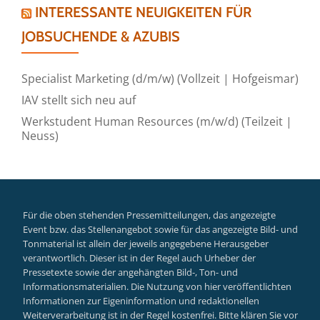
INTERESSANTE NEUIGKEITEN FÜR
JOBSUCHENDE & AZUBIS
Specialist Marketing (d/m/w) (Vollzeit | Hofgeismar)
IAV stellt sich neu auf
Werkstudent Human Resources (m/w/d) (Teilzeit |
Neuss)
Für die oben stehenden Pressemitteilungen, das angezeigte
Event bzw. das Stellenangebot sowie für das angezeigte Bild- und
Tonmaterial ist allein der jeweils angegebene Herausgeber
verantwortlich. Dieser ist in der Regel auch Urheber der
Pressetexte sowie der angehängten Bild-, Ton- und
Informationsmaterialien. Die Nutzung von hier veröffentlichten
Informationen zur Eigeninformation und redaktionellen
Weiterverarbeitung ist in der Regel kostenfrei. Bitte klären Sie vor